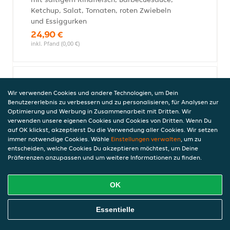
Ketchup, Salat, Tomaten, roten Zwiebeln
und Essiggurken
24,90 €
inkl. Pfand (0,00 €)
Bacon Burger Menü, 400g
Wir verwenden Cookies und andere Technologien, um Dein
mit saftigem Rindfleisch, Bacon vom Rind,
Benutzererlebnis zu verbessern und zu personalisieren, für Analysen zur
Cheddar, Barbecuesauce, Salat, Tomaten,
Optimierung und Werbung in Zusammenarbeit mit Dritten. Wir
roten Zwiebeln, Essiggurken und
verwenden unsere eigenen Cookies und Cookies von Dritten. Wenn Du
auf OK klickst, akzeptierst Du die Verwendung aller Cookies. Wir setzen
Jalapenos
immer notwendige Cookies. Wähle
Einstellungen verwalten
, um zu
24,90 €
entscheiden, welche Cookies Du akzeptieren möchtest, um Deine
inkl. Pfand (0,00 €)
Präferenzen anzupassen und um weitere Informationen zu finden.
OK
Hot Spicy Burger Menü, 400g
(extra scharf)
Online Essen Bestellen
Essentielle
mit saftigem Rindfleisch, Cheddar,